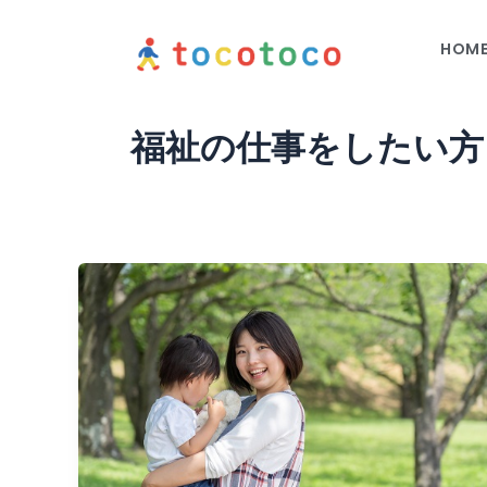
内
容
HOM
を
ス
キ
福祉の仕事をしたい方
ッ
プ