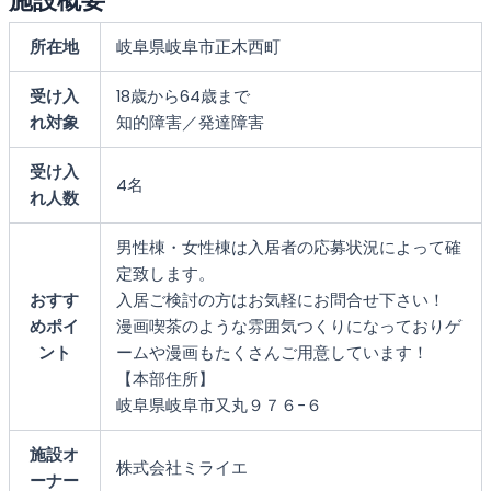
施設概要
所在地
岐阜県岐阜市正木西町
受け入
18歳から64歳まで
れ対象
知的障害
発達障害
受け入
4名
れ人数
男性棟・女性棟は入居者の応募状況によって確
定致します。
おすす
入居ご検討の方はお気軽にお問合せ下さい！
めポイ
漫画喫茶のような雰囲気つくりになっておりゲ
ント
ームや漫画もたくさんご用意しています！
【本部住所】
岐阜県岐阜市又丸９７６−６
施設オ
株式会社ミライエ
ーナー