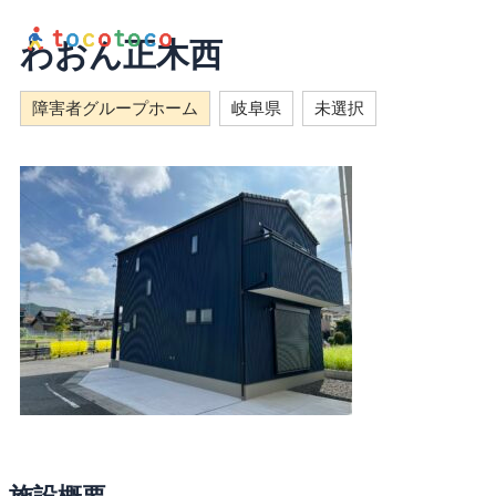
内
容
わおん正木西
を
ス
障害者グループホーム
岐阜県
未選択
キ
ッ
プ