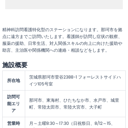
精神科訪問看護特化型のステーションになります。那珂市を拠
点に遠方までご訪問いたします。看護師が訪問し症状の観察、
服薬の援助、日常生活、対人関係スキルの向上に向けた援助や
助言、主治医や関係機関への連絡・相談などをします。
施設概要
茨城県那珂市菅谷2388-1 フォーレストサイドハ
所在地
イツ105号室
訪問可
那珂市、東海村、ひたちなか市、水戸市、城里
能エリ
町、常陸太田市、常陸大宮市、大子町
ア
営業時
月～土曜8:30～17:30（日祝祭日、8/12～15、