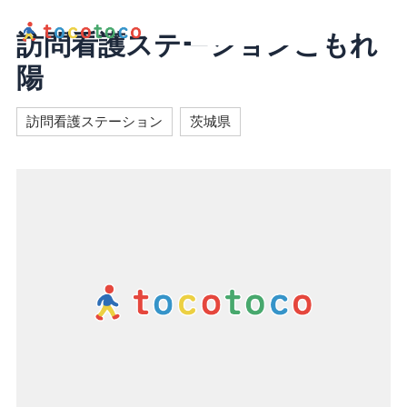
内
容
訪問看護ステーションこもれ
を
陽
ス
キ
ッ
訪問看護ステーション
茨城県
プ